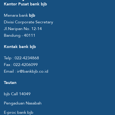
Kantor Pusat bank bjb
Menara bank
bjb
Divisi Corporate Secretary
Jl.Naripan No. 12-14
Bandung - 40111
Kontak bank bjb
Telp :
022-4234868
Fax :
022-4206099
Email :
ir@bankbjb.co.id
Tautan
bjb Call 14049
Pengaduan Nasabah
E-proc bank bjb